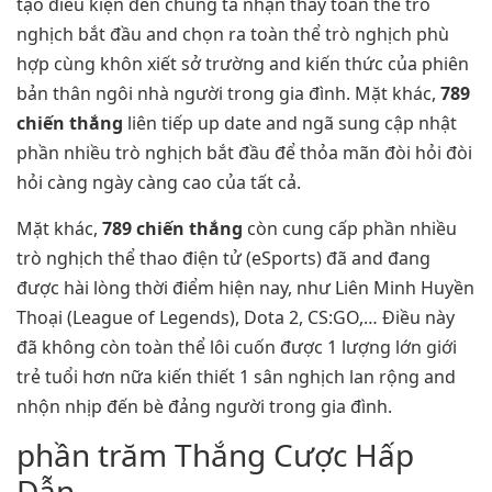
tạo điều kiện đến chúng ta nhận thấy toàn thể trò
nghịch bắt đầu and chọn ra toàn thể trò nghịch phù
hợp cùng khôn xiết sở trường and kiến thức của phiên
bản thân ngôi nhà người trong gia đình. Mặt khác,
789
chiến thắng
liên tiếp up date and ngã sung cập nhật
phần nhiều trò nghịch bắt đầu để thỏa mãn đòi hỏi đòi
hỏi càng ngày càng cao của tất cả.
Mặt khác,
789 chiến thắng
còn cung cấp phần nhiều
trò nghịch thể thao điện tử (eSports) đã and đang
được hài lòng thời điểm hiện nay, như Liên Minh Huyền
Thoại (League of Legends), Dota 2, CS:GO,… Điều này
đã không còn toàn thể lôi cuốn được 1 lượng lớn giới
trẻ tuổi hơn nữa kiến thiết 1 sân nghịch lan rộng and
nhộn nhịp đến bè đảng người trong gia đình.
phần trăm Thắng Cược Hấp
Dẫn