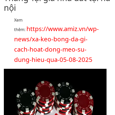
nội
Xem
https://www.amiz.vn/wp-
thêm:
news/xa-keo-bong-da-gi-
cach-hoat-dong-meo-su-
dung-hieu-qua-05-08-2025