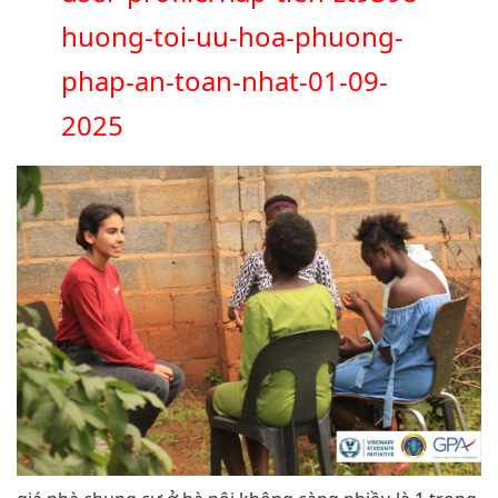
huong-toi-uu-hoa-phuong-
phap-an-toan-nhat-01-09-
2025