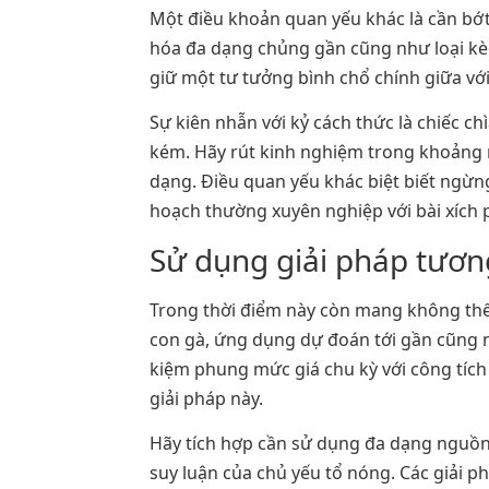
Một điều khoản quan yếu khác là cần bớt
hóa đa dạng chủng gần cũng như loại kèo
giữ một tư tưởng bình chổ chính giữa vớ
Sự kiên nhẫn với kỷ cách thức là chiếc 
kém. Hãy rút kinh nghiệm trong khoảng m
dạng. Điều quan yếu khác biệt biết ngừn
hoạch thường xuyên nghiệp với bài xích p
Sử dụng giải pháp tươn
Trong thời điểm này còn mang không thể
con gà, ứng dụng dự đoán tới gần cũng n
kiệm phung mức giá chu kỳ với công tích 
giải pháp này.
Hãy tích hợp cần sử dụng đa dạng nguồn 
suy luận của chủ yếu tổ nóng. Các giải 