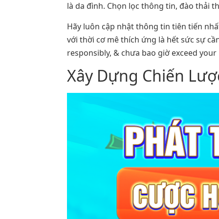
là da đình. Chọn lọc thông tin, đào thải t
Hãy luôn cập nhật thông tin tiên tiến nh
với thời cơ mê thích ứng là hết sức sự
responsibly, & chưa bao giờ exceed your
Xây Dựng Chiến Lược