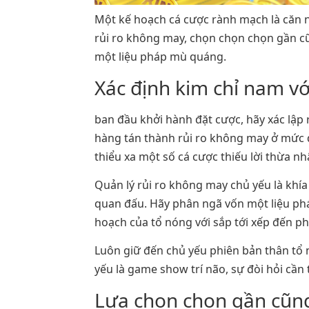
Một kế hoạch cá cược rành mạch là căn n
rủi ro không may, chọn chọn chọn gần cũ
một liệu pháp mù quáng.
Xác định kim chỉ nam vớ
ban đầu khởi hành đặt cược, hãy xác lập
hàng tán thành rủi ro không may ở mức đ
thiểu xa một số cá cược thiếu lời thừa nh
Quản lý rủi ro không may chủ yếu là khí
quan đấu. Hãy phân ngã vốn một liệu phá
hoạch của tổ nóng với sắp tới xếp đến ph
Luôn giữ đến chủ yếu phiên bản thân tổ 
yếu là game show trí não, sự đòi hỏi cần
Lựa chọn chọn gần cũng