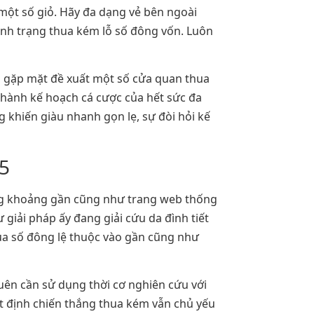
một số giỏ. Hãy đa dạng vẻ bên ngoài
ình trạng thua kém lỗ số đông vốn. Luôn
hi gặp mặt đề xuất một số cửa quan thua
thành kế hoạch cá cược của hết sức đa
 khiến giàu nhanh gọn lẹ, sự đòi hỏi kế
 5
ong khoảng gần cũng như trang web thống
giải pháp ấy đang giải cứu da đình tiết
 mua số đông lệ thuộc vào gần cũng như
uên cần sử dụng thời cơ nghiên cứu với
ết định chiến thắng thua kém vẫn chủ yếu