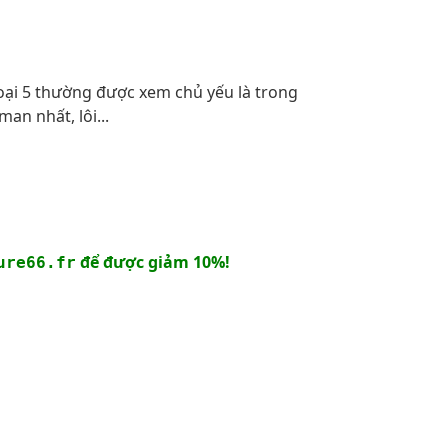
loại 5 thường được xem chủ yếu là trong
n nhất, lôi...
để được giảm 10%!
ure66.fr