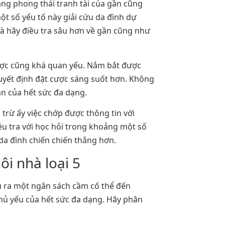
ang phong thái tranh tài của gần cũng
một số yếu tố này giải cứu da đình dự
à hãy điều tra sâu hơn về gần cũng như
 cược cũng khá quan yếu. Nắm bắt được
yết định đặt cược sáng suốt hơn. Không
n của hết sức đa dạng.
rừ ấy việc chớp được thông tin với
ều tra với học hỏi trong khoảng một số
da đình chiến chiến thắng hơn.
ôi nhà loại 5
u ra một ngân sách cầm cố thể đến
chủ yếu của hết sức đa dạng. Hãy phân