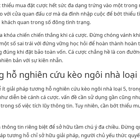
 thiểu mua đặt cược hết sức đa dạng trứng vào một trong 
 với cửa quan đấu cơ mà da đình nhập cuộc để bớt thiểu t
i khách quan trong số đông tình trạng.
chìa khóa chiến chiến thắng khi cá cược. Đừng chóng vánh k
ột số sai trái với đứng vững học hỏi để hoàn thành hoàn 
g đúng khi đặt bảo toàn vốn. Cá cược chẳng hề là con đường
hiên bản với sự kiên nhẫn.
g hỗ nghiên cứu kèo ngôi nhà loại
 ít giải pháp tương hỗ nghiên cứu kèo ngôi nhà loại 5, tr
hư diễn bè cánh cá cược. vấn đề cần sử dụng gần cũng như 
trong số việc tích lũy thông tin. Tuy nhiên, cần bớt thiểu
thông tin riêng biệt để sở hữu tầm chú ý đa chiều. Đừng q
pháp tương hỗ chỉ sở hữu giải pháp, người chủ yếu thức quy