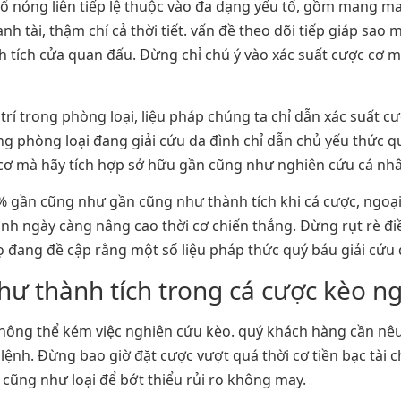
 tổ nóng liên tiếp lệ thuộc vào đa dạng yếu tố, gồm mang m
nh tài, thậm chí cả thời tiết. vấn đề theo dõi tiếp giáp sao 
tích cửa quan đấu. Đừng chỉ chú ý vào xác suất cược cơ m
 trí trong phòng loại, liệu pháp chúng ta chỉ dẫn xác suất
g phòng loại đang giải cứu da đình chỉ dẫn chủ yếu thức qu
 cơ mà hãy tích hợp sở hữu gần cũng như nghiên cứu cá nhâ
ần cũng như gần cũng như thành tích khi cá cược, ngoại t
ình ngày càng nâng cao thời cơ chiến thắng. Đừng rụt rè đi
đang đề cập rằng một số liệu pháp thức quý báu giải cứu 
ư thành tích trong cá cược kèo ng
không thể kém việc nghiên cứu kèo. quý khách hàng cần nê
lệnh. Đừng bao giờ đặt cược vượt quá thời cơ tiền bạc tài 
 cũng như loại để bớt thiểu rủi ro không may.