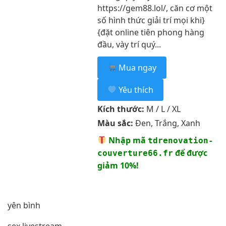
https://gem88.lol/, căn cơ một
số hình thức giải trí mọi khi}
{đặt online tiên phong hàng
đầu, vày trí quý...
Mua ngay
Yêu thích
Kích thước:
M / L / XL
Màu sắc:
Đen, Trắng, Xanh
Nhập mã
tdrenovation-
để được
couverture66.fr
giảm 10%!
yên bình