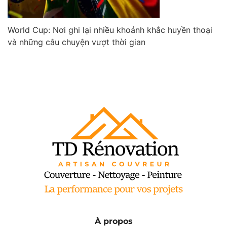
World Cup: Nơi ghi lại nhiều khoảnh khắc huyền thoại
và những câu chuyện vượt thời gian
À propos