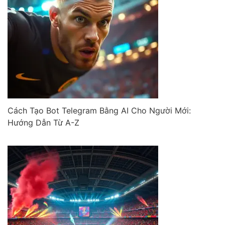
Cách Tạo Bot Telegram Bằng AI Cho Người Mới:
Hướng Dẫn Từ A-Z