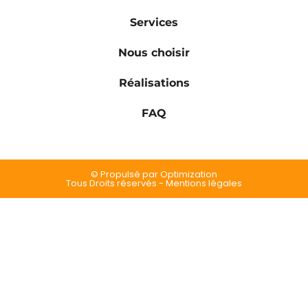
Services
Nous choisir
Réalisations
FAQ
© Propulsé par Optimization
Tous Droits réservés - Mentions légales