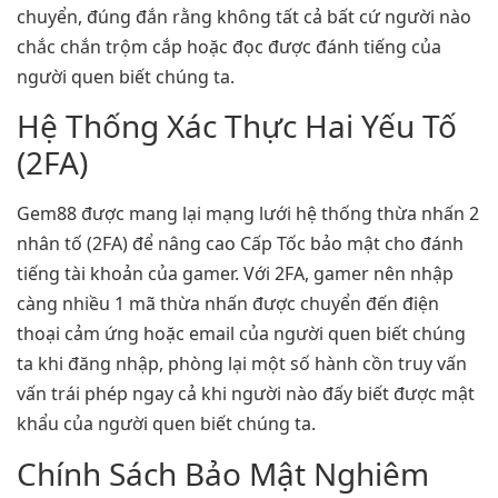
chuyển, đúng đắn rằng không tất cả bất cứ người nào
chắc chắn trộm cắp hoặc đọc được đánh tiếng của
người quen biết chúng ta.
Hệ Thống Xác Thực Hai Yếu Tố
(2FA)
Gem88 được mang lại mạng lưới hệ thống thừa nhấn 2
nhân tố (2FA) để nâng cao Cấp Tốc bảo mật cho đánh
tiếng tài khoản của gamer. Với 2FA, gamer nên nhập
càng nhiều 1 mã thừa nhấn được chuyển đến điện
thoại cảm ứng hoặc email của người quen biết chúng
ta khi đăng nhập, phòng lại một số hành cồn truy vấn
vấn trái phép ngay cả khi người nào đấy biết được mật
khẩu của người quen biết chúng ta.
Chính Sách Bảo Mật Nghiêm