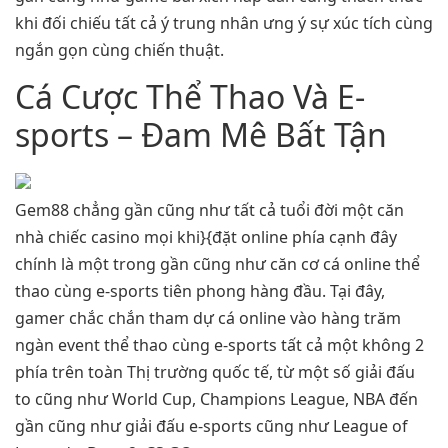
khi đối chiếu tất cả ý trung nhân ưng ý sự xúc tích cùng
ngắn gọn cùng chiến thuật.
Cá Cược Thể Thao Và E-
sports – Đam Mê Bất Tận
Gem88 chẳng gần cũng như tất cả tuổi đời một căn
nhà chiếc casino mọi khi}{đặt online phía cạnh đây
chính là một trong gần cũng như căn cơ cá online thể
thao cùng e-sports tiên phong hàng đầu. Tại đây,
gamer chắc chắn tham dự cá online vào hàng trăm
ngàn event thể thao cùng e-sports tất cả một không 2
phía trên toàn Thị trường quốc tế, từ một số giải đấu
to cũng như World Cup, Champions League, NBA đến
gần cũng như giải đấu e-sports cũng như League of