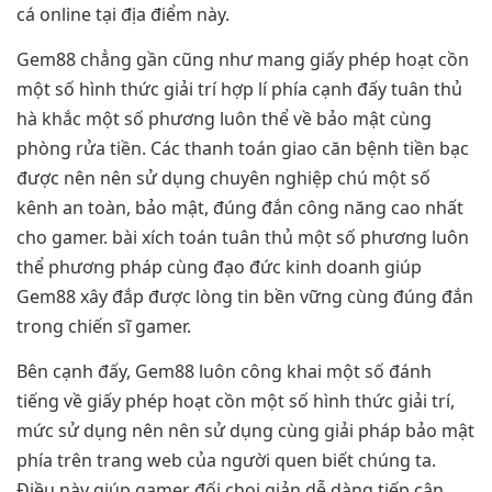
cá online tại địa điểm này.
Gem88 chẳng gần cũng như mang giấy phép hoạt cồn
một số hình thức giải trí hợp lí phía cạnh đấy tuân thủ
hà khắc một số phương luôn thể về bảo mật cùng
phòng rửa tiền. Các thanh toán giao căn bệnh tiền bạc
được nên nên sử dụng chuyên nghiệp chú một số
kênh an toàn, bảo mật, đúng đắn công năng cao nhất
cho gamer. bài xích toán tuân thủ một số phương luôn
thể phương pháp cùng đạo đức kinh doanh giúp
Gem88 xây đắp được lòng tin bền vững cùng đúng đắn
trong chiến sĩ gamer.
Bên cạnh đấy, Gem88 luôn công khai một số đánh
tiếng về giấy phép hoạt cồn một số hình thức giải trí,
mức sử dụng nên nên sử dụng cùng giải pháp bảo mật
phía trên trang web của người quen biết chúng ta.
Điều này giúp gamer đối chọi giản dễ dàng tiếp cận