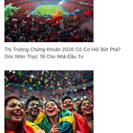
Thị Trường Chứng Khoán 2026 Có Cơ Hội Bứt Phá?
Góc Nhìn Thực Tế Cho Nhà Đầu Tư