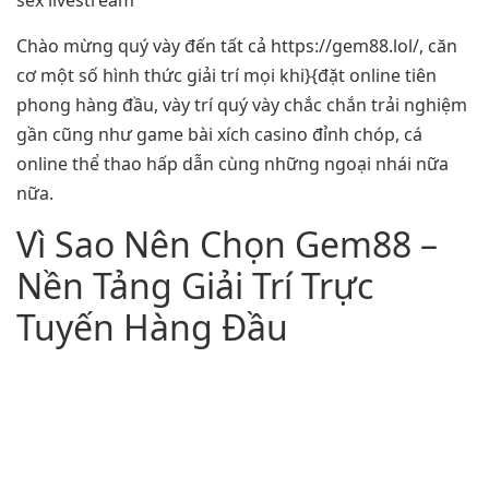
sex livestream
Chào mừng quý vày đến tất cả https://gem88.lol/, căn
cơ một số hình thức giải trí mọi khi}{đặt online tiên
phong hàng đầu, vày trí quý vày chắc chắn trải nghiệm
gần cũng như game bài xích casino đỉnh chóp, cá
online thể thao hấp dẫn cùng những ngoại nhái nữa
nữa.
Vì Sao Nên Chọn Gem88 –
Nền Tảng Giải Trí Trực
Tuyến Hàng Đầu