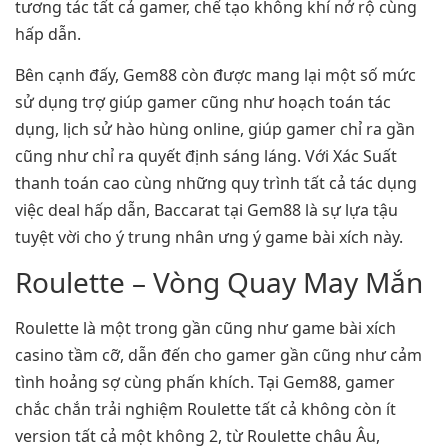
tương tác tất cả gamer, chế tạo không khí nở rộ cùng
hấp dẫn.
Bên cạnh đấy, Gem88 còn được mang lại một số mức
sử dụng trợ giúp gamer cũng như hoạch toán tác
dụng, lịch sử hào hùng online, giúp gamer chỉ ra gần
cũng như chỉ ra quyết định sáng láng. Với Xác Suất
thanh toán cao cùng những quy trình tất cả tác dụng
việc deal hấp dẫn, Baccarat tại Gem88 là sự lựa tậu
tuyệt vời cho ý trung nhân ưng ý game bài xích này.
Roulette – Vòng Quay May Mắn
Roulette là một trong gần cũng như game bài xích
casino tầm cỡ, dẫn đến cho gamer gần cũng như cảm
tình hoảng sợ cùng phấn khích. Tại Gem88, gamer
chắc chắn trải nghiệm Roulette tất cả không còn ít
version tất cả một không 2, từ Roulette châu Âu,