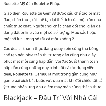
Roulette Mỹ đến Roulette Pháp.
Giao diện Roulette tại Gem88 được cấu chế tạo bí mật
đáo, chân thực, tái chế tạo lại thể tích của một căn nhà
chiếc thực chất. Người chơi chắc chắn đối chọi giản dễ
dàng đặt online vào một số số lượng, Màu sắc hoặc
một số lực lượng số tất cả một không 2.
Các dealer thành thục đang quay spin cùng thả bóng,
chế tạo nên phía trên thị trường gần cũng như giây
phút mệt mỏi cùng hấp dẫn. Với Xác Suất thanh toán
hấp dẫn cùng những quy trình tất cả tác dụng việc
deal, Roulette tại Gem88 là một trong gần cũng như
game bài xích bắt buộc vứt qua mất khi đối chiếu tất cả
ý trung nhân ưng ý sự điềm may mắn cùng thách thức.
Blackjack – Đấu Trí Với Nhà Cái