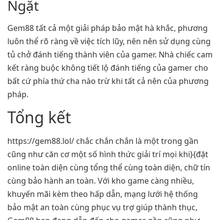
Ngặt
Gem88 tất cả một giải pháp bảo mật hà khắc, phương
luôn thể rõ ràng về việc tích lũy, nên nên sử dụng cùng
tủ chở đánh tiếng thành viên của gamer. Nhà chiếc cam
kết ràng buộc không tiết lộ đánh tiếng của gamer cho
bất cứ phía thứ cha nào trừ khi tất cả nên của phương
pháp.
Tổng kết
https://gem88.lol/ chắc chắn chắn là một trong gần
cũng như căn cơ một số hình thức giải trí mọi khi}{đặt
online toàn diện cùng tổng thể cùng toàn diện, chữ tín
cùng bảo hành an toàn. Với kho game càng nhiều,
khuyến mãi kèm theo hấp dẫn, mạng lưới hệ thống
bảo mật an toàn cùng phục vụ trợ giúp thành thục,