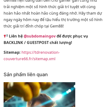
Gem88 hẹn đang dẫn đến cho gamer gần cũng như
trải nghiệm một số hình thức giải trí tuyệt vời cùng
hoàn hảo nhất hoàn hảo cùng đáng nhớ. Hãy tham dự
ngay ngày hôm nay để tậu hiểu thị trường một số hình
thức giải trí đỉnh chóp tại Gem88!
Liên hệ
@subdomaingov
để được phục vụ
BACKLINK / GUESTPOST chất lượng!
Sitemap:
https://tdrenovation-
couverture66.fr/sitemap.xml
Sản phẩm liên quan