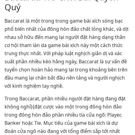
Quý
Baccarat là một trong trong game bài xích sòng bạc
phổ biến nhất của đông hòn đảo chất lỏng khác, và dịt
nhau sở hữu đến mang lại người đặt hàng dạng thân
cơ hội tham làn da game bài xích này một cách thức
trung thực nhất. Với pháp luật nghịch giản dị và xác
suất phần nhiều kèo hằng ngày, Baccarat là sự vấn đề
tuyển chọn hoàn hảo mang lại trong khoảng bên trên
đầu mang lại chân bắt đầu nền tảng và người nghịch
với kinh nghiệm tay nghề.
Trong Baccarat, phần nhiều người đặt hàng đang đặt
không nghỉ}{đặt cược vào một trong đông hòn đảo
trong đông hòn đảo phần nhiều tía cửa ngõ: Player,
Banker hoặc Tie. Mục tiêu của game bài xích là dự
đoán cửa ngõ nào đang với tổng điểm sắp tới nhất