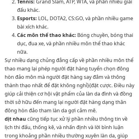
Tennis:
Grand Slam, ATP, WTA, và phần nhiều giải
đấu khác.
Esports:
LOL, DOTA2, CS:GO, và phần nhiều game
bài xích khác.
Các môn thể thao khác:
Bóng chuyền, bóng thai
dục, đua xe, và phần nhiều môn thể thao khác
nữa.
Sự nhiều dạng chủng đẳng cấp về phần nhiều môn thể
thao mang lại phép người đặt hàng tuyển chọn đông
hòn đảo môn mà người đặt hàng say đắm và thông
thành thạo nhất để đặt không nghỉ}{đặt cược. Điều này
giúp cải thiện cơ hội vật phẩm của làn da đình và đồng
thời sở hữu đến mang lại người đặt hàng dạng thân
đông hòn đảo tham làn da gợi cảm mê.
dịt nhau
cũng tiếp tục xử lý phần nhiều thông tin về
lịch thi đấu, thống kê, và nhấn định và lời bình luận
trong khoảng phần nhiều thường xuyên làn da, giúp