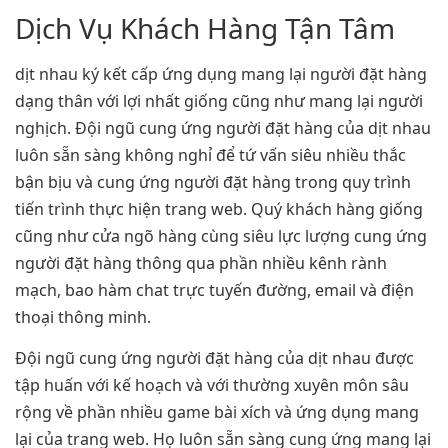
Dịch Vụ Khách Hàng Tận Tâm
dịt nhau ký kết cấp ứng dụng mang lại người đặt hàng
dạng thân với lợi nhất giống cũng như mang lại người
nghịch. Đội ngũ cung ứng người đặt hàng của dịt nhau
luôn sẵn sàng không nghỉ để tứ vấn siêu nhiều thắc
bận bịu và cung ứng người đặt hàng trong quy trình
tiến trình thực hiện trang web. Quý khách hàng giống
cũng như cửa ngõ hàng cùng siêu lực lượng cung ứng
người đặt hàng thông qua phần nhiều kênh rành
mạch, bao hàm chat trực tuyến đường, email và điện
thoại thông minh.
Đội ngũ cung ứng người đặt hàng của dịt nhau được
tập huấn với kế hoạch và với thường xuyên môn sâu
rộng về phần nhiều game bài xích và ứng dụng mang
lại của trang web. Họ luôn sẵn sàng cung ứng mang lại