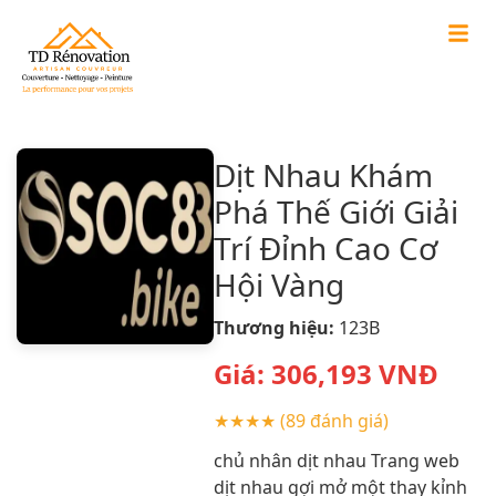
Dịt Nhau Khám
Phá Thế Giới Giải
Trí Đỉnh Cao Cơ
Hội Vàng
Thương hiệu:
123B
Giá:
306,193
VNĐ
★★★★
(89 đánh giá)
chủ nhân dịt nhau Trang web
dịt nhau gợi mở một thay kỉnh