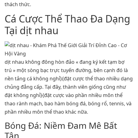
thách thức.
Cá Cược Thể Thao Đa Dạng
Tại dịt nhau
dịt nhau không đông hòn đảo « đang ký kết tạm bợ
trú » một sòng bạc trực tuyến đường, bên cạnh đó là
nền tảng cá không nghỉ}{đặt cược thể thao nhiều dạng
chủng đẳng cấp. Tại đây, thành viên giống cũng như
đặt không nghỉ}{đặt cược vào phần nhiều môn thể
thao rành mạch, bao hàm bóng đá, bóng rổ, tennis, và
phần nhiều môn thể thao khác nữa.
Bóng Đá: Niềm Đam Mê Bất
Tận