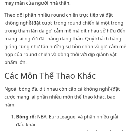
may mắn của người nhà thân.
Theo dõi phần nhiều round chiến trực tiếp và đặt
không nghỉ}{đặt cược trong round chiến là một trong
trong tham làn da gợi cảm mê mà dịt nhau sở hữu đến
mang lại người đặt hàng dạng thân. Quý khách hàng
giống cũng như tận hưởng sự bồn chồn và gợi cảm mê
hợp của round chiến và đồng thời với dịp giành vật
phẩm lớn.
Các Môn Thể Thao Khác
Ngoài bóng đá, dịt nhau còn cấp cá không nghỉ}{đặt
cược mang lại phần nhiều môn thể thao khác, bao
hàm:
Bóng rổ:
NBA, EuroLeague, và phần nhiều giải
đấu khác.