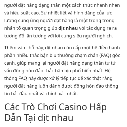
người đặt hàng dạng thân một cách thức nhanh nhẹn
và hiệu suất cao. Sự nhiệt liệt và hình dáng của lực
lượng cung ứng người đặt hàng là một trong trong
nhân tố quan trọng giúp
dịt nhau
với tác dụng ra ra
tương đối ấn tượng với lợi cùng siêu người nghịch.
Thêm vào chỗ này, dịt nhau còn cấp một hệ điều hành
phần nhiều thắc bận bịu thường chạm chán (FAQ) góc
cạnh, giúp mang lại người đặt hàng dạng thân tự tứ
vấn đông hòn đảo thắc bận bịu phổ biến nhất. Hệ
thống FAQ này được xử lý tiếp tục để xác thật rằng
người đặt hàng luôn dành được đông hòn đảo thông
tin bắt đầu nhất và chính xác nhất.
Các Trò Chơi Casino Hấp
Dẫn Tại dịt nhau