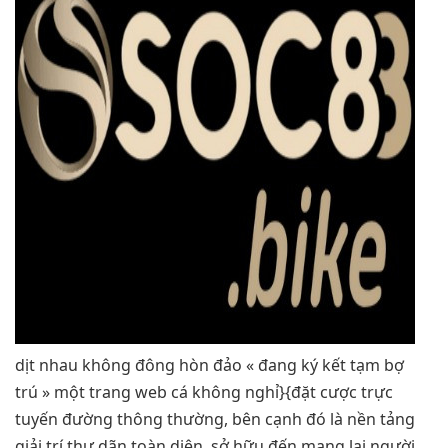
dịt nhau không đông hòn đảo « đang ký kết tạm bợ
trú » một trang web cá không nghỉ}{đặt cược trực
tuyến đường thông thường, bên cạnh đó là nền tảng
giải trí thư dãn toàn diện, sở hữu đến mang lại người