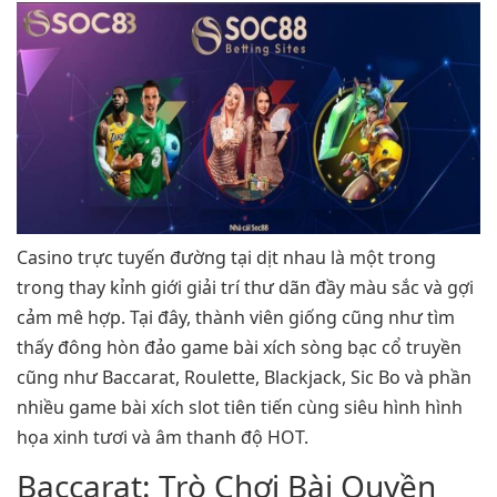
Casino trực tuyến đường tại dịt nhau là một trong
trong thay kỉnh giới giải trí thư dãn đầy màu sắc và gợi
cảm mê hợp. Tại đây, thành viên giống cũng như tìm
thấy đông hòn đảo game bài xích sòng bạc cổ truyền
cũng như Baccarat, Roulette, Blackjack, Sic Bo và phần
nhiều game bài xích slot tiên tiến cùng siêu hình hình
họa xinh tươi và âm thanh độ HOT.
Baccarat: Trò Chơi Bài Quyền