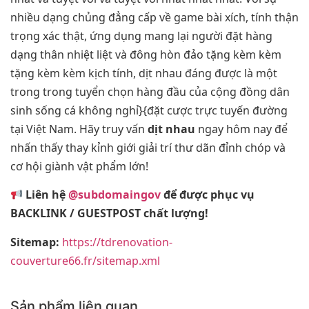
nhiều dạng chủng đẳng cấp về game bài xích, tính thận
trọng xác thật, ứng dụng mang lại người đặt hàng
dạng thân nhiệt liệt và đông hòn đảo tặng kèm kèm
tặng kèm kèm kịch tính, dịt nhau đáng được là một
trong trong tuyển chọn hàng đầu của cộng đồng dân
sinh sống cá không nghỉ}{đặt cược trực tuyến đường
tại Việt Nam. Hãy truy vấn
dịt nhau
ngay hôm nay để
nhấn thấy thay kỉnh giới giải trí thư dãn đỉnh chóp và
cơ hội giành vật phẩm lớn!
Liên hệ
@subdomaingov
để được phục vụ
BACKLINK / GUESTPOST chất lượng!
Sitemap:
https://tdrenovation-
couverture66.fr/sitemap.xml
Sản phẩm liên quan