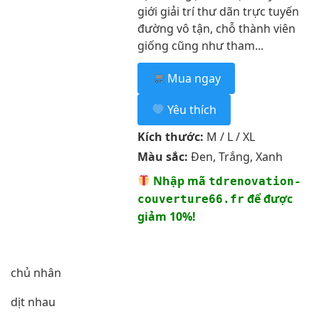
giới giải trí thư dãn trực tuyến
đường vô tận, chỗ thành viên
giống cũng như tham...
Mua ngay
Yêu thích
Kích thước:
M / L / XL
Màu sắc:
Đen, Trắng, Xanh
Nhập mã
tdrenovation-
để được
couverture66.fr
giảm 10%!
chủ nhân
dịt nhau