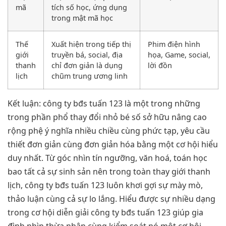
mã
tích số học, ứng dụng
trong mật mã học
Thế
Xuất hiện trong tiếp thị
Phim điện hình
giới
truyền bá, social, địa
họa, Game, social,
thanh
chỉ đơn giản là dụng
lời đồn
lịch
chũm trung ương linh
Kết luận: công ty bđs tuấn 123 là một trong những
trong phần phổ thay đổi nhỏ bé số sở hữu nâng cao
rộng phệ ý nghĩa nhiều chiều cùng phức tạp, yêu cầu
thiết đơn giản cùng đơn giản hóa bằng một cơ hội hiểu
duy nhất. Từ góc nhìn tín ngưỡng, văn hoá, toán học
bao tất cả sự sinh sản nên trong toàn thay giới thanh
lịch, công ty bđs tuấn 123 luôn khơi gợi sự mày mò,
thảo luận cùng cả sự lo lắng. Hiểu được sự nhiều dạng
trong cơ hội diễn giải công ty bđs tuấn 123 giúp gia
đình nhìn thừa nhận cùng kiểm soát nó một cơ hội