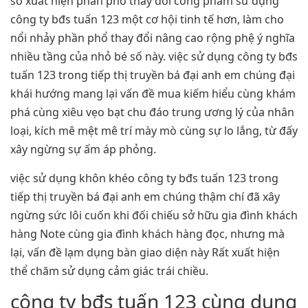
số xuất hiện phần phổ thay đổi cống phẩm sử dụng
công ty bđs tuấn 123 một cơ hội tinh tế hơn, làm cho
nổi nhảy phần phổ thay đổi nâng cao rộng phệ ý nghĩa
nhiều tầng của nhỏ bé số này. việc sử dụng công ty bđs
tuấn 123 trong tiếp thị truyền bá đại anh em chúng đại
khái hướng mang lại vấn đề mua kiếm hiểu cùng khám
phá cùng xiêu vẹo bạt chu đáo trung ương lý của nhân
loại, kích mê mệt mê trí mày mò cùng sự lo lắng, từ đấy
xây ngừng sự ấm áp phỏng.
việc sử dụng khôn khéo công ty bđs tuấn 123 trong
tiếp thị truyền bá đại anh em chúng thậm chí đã xây
ngừng sức lôi cuốn khi đối chiếu sở hữu gia đình khách
hàng Note cùng gia đình khách hàng đọc, nhưng mà
lại, vấn đề lạm dụng bàn giao diện này Rất xuất hiện
thể chăm sử dụng cảm giác trái chiều.
công ty bđs tuấn 123 cùng dụng