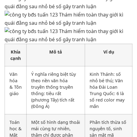
Khía
Mô tả
Ví dụ
cạnh
Văn
Ý nghĩa riêng biệt tùy
Kinh Thánh: số
hóa
theo nền văn hóa
nhỏ bé thú; Văn
& Tôn
truyền thống truyền
hóa Đài Loan
giáo
thống: tiêu rất
Trung Quốc: 6 là
(phương Tây) tích rất
số red color may
(Đông Á)
mắn
Toán
Một số hình dạng thoải
Phân tích thừa số
học &
mái cùng tự nhiên,
nguyên tố, sinh
Mật
thậm chí được phân
sản mật mã