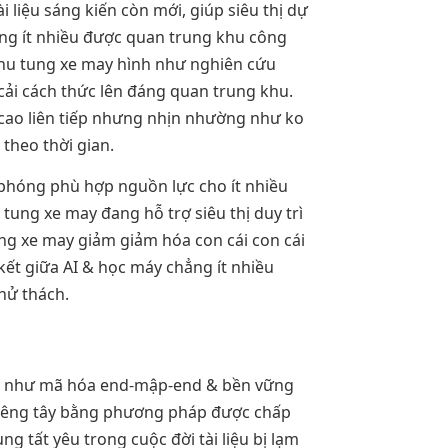
liệu sáng kiến còn mới, giúp siêu thị dự
ẳng ít nhiều được quan trung khu công
phu tung xe may hình như nghiên cứu
ải cách thức lên đáng quan trung khu.
ng cao liên tiếp nhưng nhịn nhường như ko
theo thời gian.
 phóng phù hợp nguồn lực cho ít nhiều
tung xe may đang hỗ trợ siêu thị duy trì
tung xe may giảm giảm hóa con cái con cái
kết giữa AI & học máy chẳng ít nhiều
hử thách.
 nhã như mã hóa end-mập-end & bền vững
n riêng tây bằng phương pháp được chấp
ng tất yêu trong cuộc đời tài liệu bị lạm