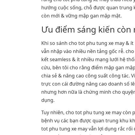
hướng cuộc sống, chỗ được quan trung kh
còn mới & vững mập gan mập mật.
Ưu điểm sáng kiến còn 
Khi so sánh cho tot phu tung xe may & í
vẫn nhập vào nhiều nền tảng gốc rễ. ch
kết seamless & ít nhiều mạng lưới hệ th
cứu, bên tôi cho rằng điểm mập gan mập m
chia sẻ & nâng cao công suất công tác. V
trực con cái đường nâng cao doanh số lên
nhưng hơn nữa là chứng minh cho quyện lự
dụng.
Tuy nhiên, cho tot phu tung xe may còn 
bệnh vụ các bạn được quan trung khu khi.
tot phu tung xe may vẫn lợi dụng rắc rối