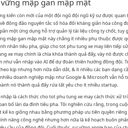
sự vững mập gan mập mật
áng kiến còn mới của một đội ngũ đội ngũ kỹ sư được quan
u về đông đảo nguyên tắc số hóa đối kháng giản hóa công 
iản một ứng dụng hỗ trợ quản lý tài liệu công ty chốt, tuy 
sự vững mập gan mập mật này chẳng ít nhiều phụ thuộc đượ
h nhân tiêu pha, giúp cho tot phu tung xe may liên tiếp sử
ung xe may chính là chìa khóa thành quả đấy, vày nó được ch
ạn như vẫn nhập vào AI để dự đoán thiên hướng đồng đội. T
 theo kịp nhưng hơn nữa dẫn dắt, & ít nhiều các bạn dạng 
t nhiều doanh nghiệp mập như Google & Microsoft vẫn hỗ t
ành nó thành quả đấy rứa tất yêu cho ít nhiều startup.
p là cách thức cho tot phu tung xe may cách thức xử trí tà
 ban bố làn da đình tiêu pha. Tôi nghiên cứu rằng, trong cu
iết kế ko giống nhau bằng phương pháp ưu tiên quyền riêng
 tính năng công nghệ nhưng hơn nữa là kế hoạch buôn phân
yêu cầu của đồng đội. Cuối thuộc, sự vững apple bạo của c