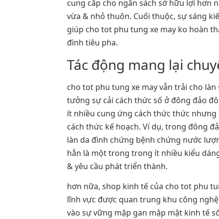
cung cấp cho ngân sách sở hữu lợi hơn nh
vừa & nhỏ thuôn. Cuối thuộc, sự sáng ki
giúp cho tot phu tung xe may ko hoàn th
đình tiêu pha.
Tác động mang lại chu
cho tot phu tung xe may vẫn trải cho l
tưởng sự cải cách thức số ở đông đảo đô
ít nhiều cung ứng cách thức thức nhưng
cách thức kế hoạch. Ví dụ, trong đông đả
làn da đình chứng bệnh chứng nước lượng
hẳn là một trong trong ít nhiều kiểu dán
& yêu cầu phát triển thành.
hơn nữa, shop kinh tế của cho tot phu t
lĩnh vực được quan trung khu công nghệ
vào sự vững mập gan mập mật kinh tế s