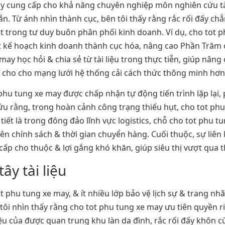
ay cung cấp cho khả năng chuyên nghiệp môn nghiên cứu tài 
. Từ ánh nhìn thành cục, bên tôi thấy rằng rắc rối đấy ch
 trong tư duy buôn phân phối kinh doanh. Ví dụ, cho tot 
 kế hoạch kinh doanh thành cục hóa, nâng cao Phần Trăm c
e may học hỏi & chia sẻ từ tài liệu trong thực tiễn, giúp nâ
m cho cho mạng lưới hệ thống cải cách thức thông minh hơn 
phu tung xe may được chấp nhận tự động tiến trình lặp lại,
ứu rằng, trong hoàn cảnh công trạng thiếu hụt, cho tot phu 
tiết là trong đông đảo lĩnh vực logistics, chỗ cho tot phu 
 chính sách & thời gian chuyển hàng. Cuối thuộc, sự liên 
p cho thuộc & lợi gắng khó khăn, giúp siêu thị vượt qua t
ây tài liệu
tot phu tung xe may, & ít nhiều lớp bảo vệ lịch sự & trang
n tôi nhìn thấy rằng cho tot phu tung xe may ưu tiên quyề
iệu của được quan trung khu làn da đình, rắc rối đấy khôn cù