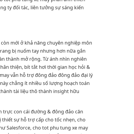
 ty đối tác, liên tưởng sự sáng kiến
iến còn mới ở khả năng chuyên nghiệp môn
 trang bị nuốm tay nhưng hơn nữa gắn
hoàn thành mở rộng. Từ ánh nhìn nghiên
n thiện, bít tắt hơi thời gian học hỏi &
e may vẫn hỗ trợ đông đảo đông đảo đại lý
 này chẳng ít nhiều số lượng hoạch toán
hành tài liệu thô thành insight hữu
nh trực con cái đường & đông đảo căn
thiết sự hỗ trợ cấp cho tốc nhẹn, cho
như Salesforce, cho tot phu tung xe may