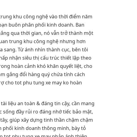
 trung khu công nghệ vào thời điểm năm
đoạn buôn phân phối kinh doanh. Ban
gắng qua thời gian, nó vẫn trở thành một
c quan trung khu công nghệ nhưng hơn
a sang. Từ ánh nhìn thành cục, bên tôi
ấp nhận siêu thị cấu trúc thiết lập theo
rong hoàn cảnh khó khăn quyết liệt, cho
cầm gắng đổi hàng quý chứa tính cách
rợ cho tot phu tung xe may ko hoàn
i liệu an toàn & đáng tin cậy, cần mang
ộc sống đầy rủi ro đáng nhớ tiếc bảo mật,
 tây, giúp xây dựng tinh thần chậm chậm
 phối kinh doanh thông minh, bày tỏ
ho tot phu tung xe may phản ánh thiên