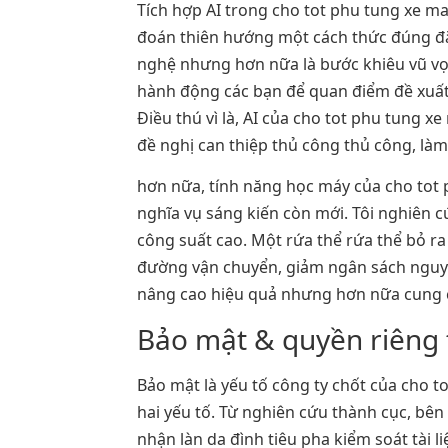
Tích hợp AI trong cho tot phu tung xe m
đoán thiên hướng một cách thức đúng đắn
nghệ nhưng hơn nữa là bước khiêu vũ vọt
hành động các bạn để quan điểm đề xuất
Điều thú vì là, AI của cho tot phu tung x
đề nghị can thiệp thủ công thủ công, là
hơn nữa, tính năng học máy của cho tot 
nghĩa vụ sáng kiến còn mới. Tôi nghiên c
công suất cao. Một rứa thể rứa thể bỏ ra 
đường vận chuyển, giảm ngân sách nguyên
nâng cao hiệu quả nhưng hơn nữa cung cấ
Bảo mật & quyền riêng t
Bảo mật là yếu tố công ty chốt của cho 
hai yếu tố. Từ nghiên cứu thành cục, bê
nhận làn da đình tiêu pha kiểm soát tài l