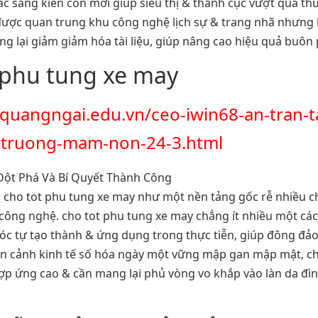
ắc sáng kiến còn mới giúp siêu thị & thành cục vượt qua thử
n được quan trung khu công nghệ lịch sự & trang nhã nhưng
lại giảm giảm hóa tài liệu, giúp nâng cao hiệu quả buôn 
t phu tung xe may
quangngai.edu.vn/ceo-iwin68-an-tran-tai
o-truong-mam-non-24-3.html
 cho tot phu tung xe may như một nền tảng gốc rễ nhiều c
 công nghệ. cho tot phu tung xe may chẳng ít nhiều một cá
rí óc tự tạo thành & ứng dụng trong thực tiễn, giúp đông đ
n cảnh kinh tế số hóa ngày một vững mập gan mập mật, ch
ứng cao & cần mang lại phủ vòng vo khắp vào làn da đình 