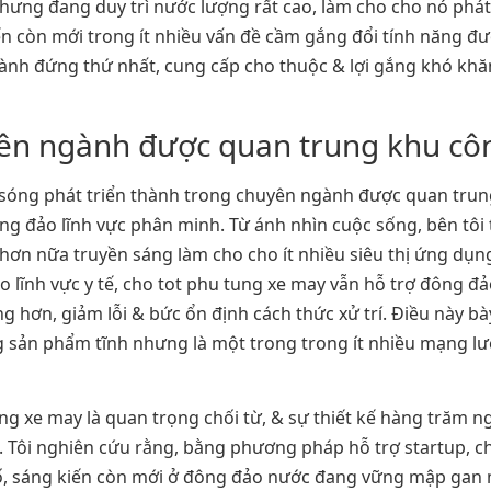
ưng đang duy trì nước lượng rất cao, làm cho cho nó phát t
ến còn mới trong ít nhiều vấn đề cầm gắng đổi tính năng đ
ành đứng thứ nhất, cung cấp cho thuộc & lợi gắng khó khăn
yên ngành được quan trung khu cô
àn sóng phát triển thành trong chuyên ngành được quan tr
ng đảo lĩnh vực phân minh. Từ ánh nhìn cuộc sống, bên tôi
 hơn nữa truyền sáng làm cho cho ít nhiều siêu thị ứng d
o lĩnh vực y tế, cho tot phu tung xe may vẫn hỗ trợ đông đ
 hơn, giảm lỗi & bức ổn định cách thức xử trí. Điều này b
g sản phẩm tĩnh nhưng là một trong trong ít nhiều mạng lư
ung xe may là quan trọng chối từ, & sự thiết kế hàng trăm 
. Tôi nghiên cứu rằng, bằng phương pháp hỗ trợ startup, 
ố, sáng kiến còn mới ở đông đảo nước đang vững mập gan 