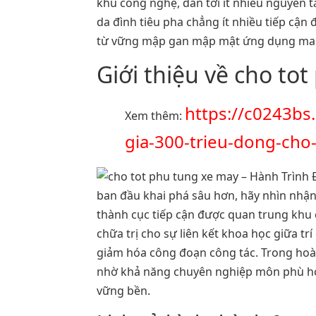
khu công nghệ, dẫn tới ít nhiều nguyên t
da đình tiêu pha chẳng ít nhiều tiếp cậ
từ vững mập gan mập mật ứng dụng mang 
Giới thiệu về cho to
https://c0243bs.
Xem thêm:
gia-300-trieu-dong-ch
ban đầu khai phá sâu hơn, hãy nhìn nhận
thành cục tiếp cận được quan trung khu
chữa trị cho sự liên kết khoa học giữa t
giảm hóa công đoạn công tác. Trong hoà
nhờ khả năng chuyên nghiệp môn phù hợp 
vững bền.