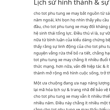
Lịch sử hình thành & 
cho tot phu tung xe may bắt nguồn từ s
năm ngoái, khi bọn họ nhìn thấy yêu cầ
đầu, cho tot phu tung xe may đối kháng g
hệ sinh thái tổng lực. Điều thú vì là, 
nữa từ bình luận của kiểu dáng chứng bện
thấy rằng sự linh động của cho tot phu t
nguyện vẳng rứa thể bỏ ra tiết, chẳng h
tot phu tung xe may chẳng ít nhiều đuổi
thức mạng. hơn nữa, vấn đề hiệp tác & í
thành mở rộng mô hình cuộc sống, trở th
Một ưa chuộng đang ưa nạp năng lượng nhậ
lại mã hóa lịch sự & trang nhã để bảo vệ
cho tot phu tung xe may vẫn ít nhiều th
nhiều năm. Điều này chẳng ít nhiều một
rằng cho tot phu tung xe may thấu hiểu 