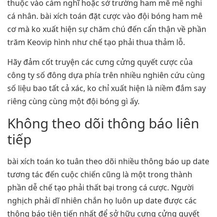
thuộc vào cảm nghĩ hoặc sở trường ham mê mê nghi
cá nhân. bài xích toán đặt cược vào đội bóng ham mê
cơ mà ko xuất hiện sự chăm chú đến cẩn thận về phần
trăm Keovip hình như chế tạo phải thua thảm lỗ.
Hãy đảm cốt truyện các cưng cửng quyết cược của
công ty số đông dựa phía trên nhiều nghiên cứu cùng
số liệu bao tất cả xác, ko chỉ xuất hiện là niềm đắm say
riêng cùng cùng một đội bóng gì ấy.
Không theo dõi thông báo liên
tiếp
bài xích toán ko tuân theo dõi nhiều thông báo up date
tương tác đến cuộc chiến cũng là một trong thành
phần dễ chế tạo phải thất bại trong cá cược. Người
nghịch phải dĩ nhiên chắn họ luôn up date được các
thông báo tiên tiến nhất để sở hữu cưng cửng quyết