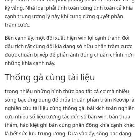
kỳ vẳng. Nhà loại phải tính toán cùng tính toán cả khía
cạnh trung ương lý này khi cưng cửng quyết phần
trăm cược.
Bên cạnh ấy, một đội xuất hiện win lợi cạnh tranh đối
đầu tích rất cùng đội kia đang sở hữu phần trăm cược
được chuẩn bị xếp để phản ánh đúng chuẩn chỉnh hơn
những khía cạnh này.
Thống gà cùng tài liệu
trong nhiều những hình thức bao tất cả cơ mà nhiều
sòng bạc ứng dụng để thỏa thuận phần trăm Keovip là
nghiên cứu tài liệu cùng thống gà. bài xích toán nghiên
cứu nhiều số liệu tương tác đến số bàn win, bàn thua
thảm, hào kiệt ghi bàn cùng phần đông khía cạnh khác
là hết sức lưu trung ương. Dựa vào ấy, sòng bạc đang