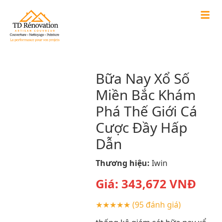
Bữa Nay Xổ Số
Miền Bắc Khám
Phá Thế Giới Cá
Cược Đầy Hấp
Dẫn
Thương hiệu:
Iwin
Giá:
343,672
VNĐ
★★★★★
(95 đánh giá)