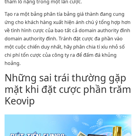
thảm lỗ nặng trong một lần cược.
Tạo ra một bảng phân tía bảng giá thành đang cung
ứng cho khách hàng xuất hiện ánh chú ý tổng hợp hơn
về tình hình cược của bao tất cả domain authority đình
domain authority đình. Tránh đặt cược đa phần vào
một cuộc chiến duy nhất, hãy phân chia tí xíu nhỏ số
chi phí tổn cược của công ty ra để đấm đá khủng
hoảng.
Những sai trái thường gặp
mặt khi đặt cược phần trăm
Keovip