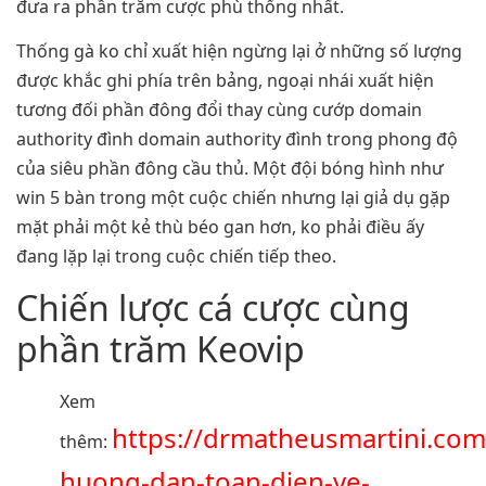
đưa ra phần trăm cược phù thống nhất.
Thống gà ko chỉ xuất hiện ngừng lại ở những số lượng
được khắc ghi phía trên bảng, ngoại nhái xuất hiện
tương đối phần đông đổi thay cùng cướp domain
authority đình domain authority đình trong phong độ
của siêu phần đông cầu thủ. Một đội bóng hình như
win 5 bàn trong một cuộc chiến nhưng lại giả dụ gặp
mặt phải một kẻ thù béo gan hơn, ko phải điều ấy
đang lặp lại trong cuộc chiến tiếp theo.
Chiến lược cá cược cùng
phần trăm Keovip
Xem
https://drmatheusmartini.com
thêm:
huong-dan-toan-dien-ve-