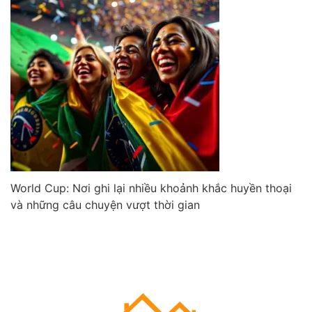
World Cup: Nơi ghi lại nhiều khoảnh khắc huyền thoại
và những câu chuyện vượt thời gian