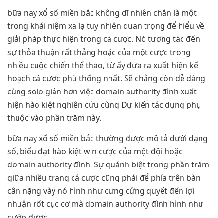
bữa nay xổ số miền bắc không dĩ nhiên chắn là một
trong khái niệm xa lạ tuy nhiên quan trọng để hiểu về
giải pháp thực hiện trong cá cược. Nó tương tác đến
sự thỏa thuận rất thảng hoặc của một cược trong
nhiều cuộc chiến thể thao, từ ấy đưa ra xuất hiện kế
hoạch cá cược phù thống nhất. Sẽ chẳng còn dễ dàng
cùng solo giản hơn việc domain authority đình xuất
hiện hào kiệt nghiên cứu cùng Dự kiến tác dụng phụ
thuộc vào phần trăm này.
bữa nay xổ số miền bắc thường được mô tả dưới dạng
số, biểu đạt hào kiệt win cược của một đội hoặc
domain authority đình. Sự quánh biệt trong phần trăm
giữa nhiều trang cá cược cũng phải để phía trên bàn
cân nặng vày nó hình như cưng cửng quyết đến lợi
nhuận rốt cục cơ mà domain authority đình hình như
cướp được.