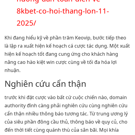
8kbet-co-hoi-thang-lon-11-
2025/
Khi đang hiểu kỹ về phần trăm Keovip, bước tiếp theo
là lập ra xuất hiện kế hoạch cá cược tác dụng. Một xuất
hiện kế hoạch tốt đang cung ứng cho khách hàng
nâng cao hào kiệt win cược cùng về tối đa hóa lợi
nhuận.
Nghiên cứu cẩn thận
trước khi đặt cược vào bất cứ cuộc chiến nào, domain
authority đình càng phải nghiên cứu cùng nghiên cứu
cẩn thận nhiều thông báo tương tác. Từ trung ương lý
của siêu phần đông cầu thủ, thông báo về quy củ, cho
đến thời tiết cùng quánh thù của sân bãi. Mọi khía