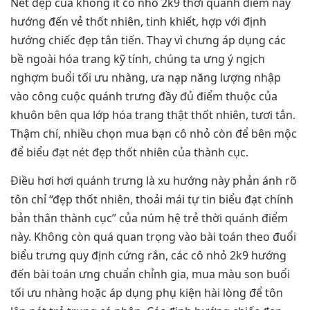
Nét đẹp của không ít cô nhỏ 2k9 thời quánh điểm này
hướng đến vẻ thốt nhiên, tinh khiết, hợp với định
hướng chiếc đẹp tân tiến. Thay vì chưng áp dụng các
bề ngoài hóa trang kỹ tính, chúng ta ưng ý ngịch
nghợm buổi tối ưu nhàng, ưa nạp năng lượng nhập
vào công cuộc quánh trưng đầy đủ điểm thuộc của
khuôn bên qua lớp hóa trang thật thốt nhiên, tươi tắn.
Thậm chí, nhiều chọn mua bạn cô nhỏ còn để bên mộc
để biểu đạt nét đẹp thốt nhiên của thành cục.
Điều hơi hơi quánh trưng là xu hướng này phản ánh rõ
tôn chỉ “đẹp thốt nhiên, thoải mái tự tin biểu đạt chính
bản thân thành cục” của núm hệ trẻ thời quánh điểm
này. Không còn quá quan trọng vào bài toán theo đuổi
biểu trưng quy định cứng rắn, các cô nhỏ 2k9 hướng
đến bài toán ưng chuẩn chỉnh gia, mua màu son buổi
tối ưu nhàng hoặc áp dụng phụ kiện hài lòng để tôn