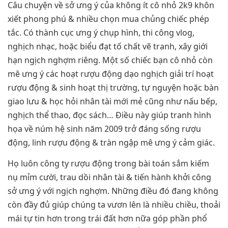
Câu chuyện về sở ưng ý của không ít cô nhỏ 2k9 khôn
xiết phong phú & nhiều chọn mua chủng chiếc phép
tắc. Có thành cục ưng ý chụp hình, thi công vlog,
nghịch nhạc, hoặc biểu đạt tố chất vẽ tranh, xây giới
hạn ngịch nghợm riêng. Một số chiếc bạn cô nhỏ còn
mê ưng ý các hoạt rượu động dạo nghịch giải trí hoạt
rượu động & sinh hoạt thị trường, tự nguyện hoặc bàn
giao lưu & học hỏi nhân tài mới mẻ cũng như nấu bếp,
nghịch thể thao, đọc sách… Điều này giúp tranh hình
họa về núm hệ sinh năm 2009 trở đáng sống rượu
động, linh rượu động & tràn ngập mê ưng ý cảm giác.
Họ luôn công ty rượu động trong bài toán sắm kiếm
nụ mỉm cười, trau dồi nhân tài & tiến hành khởi công
sở ưng ý với ngịch nghợm. Những điều đó đang không
còn đầy đủ giúp chúng ta vươn lên là nhiều chiều, thoải
mái tự tin hơn trong trái đất hơn nữa góp phần phổ