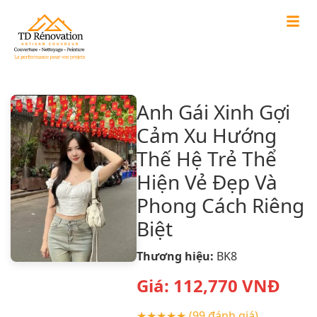
Anh Gái Xinh Gợi
Cảm Xu Hướng
Thế Hệ Trẻ Thể
Hiện Vẻ Đẹp Và
Phong Cách Riêng
Biệt
Thương hiệu:
BK8
Giá:
112,770
VNĐ
★★★★★
(99 đánh giá)