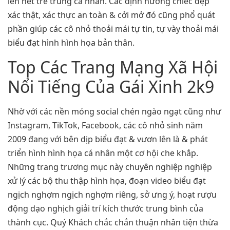
lên nét trẻ trung cá nhân. Các định hướng chiếc đẹp
xác thật, xác thực an toàn & cởi mở đó cũng phổ quát
phần giúp các cô nhỏ thoải mái tự tin, tự vày thoải mái
biểu đạt hình hình họa bản thân.
Top Các Trang Mạng Xã Hội
Nổi Tiếng Của Gái Xinh 2k9
Nhờ với các nền móng social chén ngào ngạt cũng như
Instagram, TikTok, Facebook, các cô nhỏ sinh năm
2009 đang với bên dịp biểu đạt & vươn lên là & phát
triển hình hình họa cá nhân một cơ hội che khắp.
Những trang trương mục này chuyên nghiệp nghiệp
xử lý các bộ thu thập hình họa, đoạn video biểu đạt
ngịch nghợm ngịch nghợm riêng, sở ưng ý, hoạt rượu
động dạo nghịch giải trí kích thước trung bình của
thành cục. Quý Khách chắc chắn thuận nhân tiện thừa