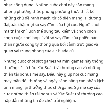
nhạc sống đụng. Những cuộc chơi này còn mang
phong phương thức phong phương thức thiết kế
những chủ đề rành mạch, từ cổ điển mang lại đương
đại, xác thật mọi sở say đắm của hội cục. Người chơi
mà thậm chí luôn thể dụng tậu kiếm và chọn chọn
chọn cuộc chơi hợp lí với sở say đắm của phiên bản
thân người công ty thông qua bối cảnh trực giác và
quan vai trung phong của air blade cũ.
Những cuộc chơi slot games và mini games này thông
thường sẽ sở hữu Xác Suất trả thưởng cao và những
thiên tài bonus mê say. Điều này giúp hội cục mang
may mắn đổi thưởng và ngày càng nâng cao phần kịch
tính mang lại thưởng thức chơi game. Sự mê say của
cực những thiên tài bonus và Xác Suất trả thưởng cao
hấp dẫn những tín đồ chơi trải nghiệm.