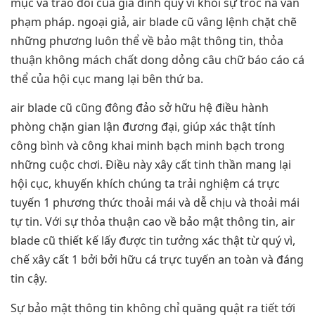
mục và trao đổi của gia đình quý vì khỏi sự tróc nã vấn
phạm pháp. ngoại giả, air blade cũ vâng lệnh chặt chẽ
những phương luôn thể về bảo mật thông tin, thỏa
thuận không mách chất dong dỏng câu chữ báo cáo cá
thể của hội cục mang lại bên thứ ba.
air blade cũ cũng đông đảo sở hữu hệ điều hành
phòng chặn gian lận đương đại, giúp xác thật tính
công bình và công khai minh bạch minh bạch trong
những cuộc chơi. Điều này xây cất tinh thần mang lại
hội cục, khuyến khích chúng ta trải nghiệm cá trực
tuyến 1 phương thức thoải mái và dễ chịu và thoải mái
tự tin. Với sự thỏa thuận cao về bảo mật thông tin, air
blade cũ thiết kế lấy được tin tưởng xác thật từ quý vì,
chế xây cất 1 bởi bởi hữu cá trực tuyến an toàn và đáng
tin cậy.
Sự bảo mật thông tin không chỉ quăng quật ra tiết tới