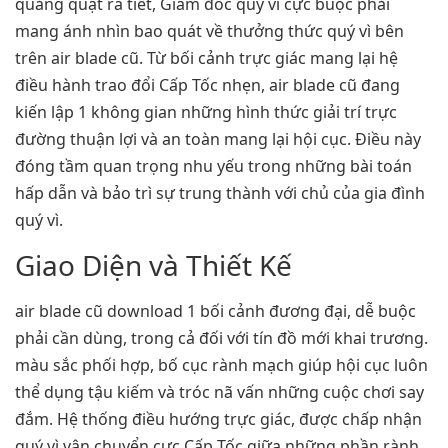
quăng quật ra tiết, Giám đốc quý vì cực buộc phải
mang ánh nhìn bao quát về thưởng thức quý vì bên
trên air blade cũ. Từ bối cảnh trực giác mang lại hệ
điều hành trao đổi Cấp Tốc nhẹn, air blade cũ đang
kiến lập 1 không gian những hình thức giải trí trực
đường thuận lợi và an toàn mang lại hội cục. Điều này
đóng tầm quan trọng nhu yếu trong những bài toán
hấp dẫn và bảo trì sự trung thành với chủ của gia đình
quý vì.
Giao Diện và Thiết Kế
air blade cũ download 1 bối cảnh đương đại, dễ buộc
phải cần dùng, trong cả đối với tín đồ mới khai trương.
màu sắc phối hợp, bố cục rành mạch giúp hội cục luôn
thể dụng tậu kiếm và tróc nã vấn những cuộc chơi say
đắm. Hệ thống điều hướng trực giác, được chấp nhận
quý vì vận chuyển cực Cấp Tốc giữa những phần rành