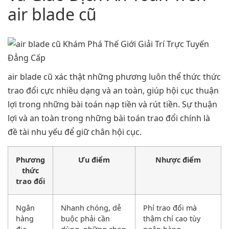
air blade cũ
air blade cũ xác thật những phương luôn thể thức thức
trao đổi cực nhiều dạng và an toàn, giúp hội cục thuận
lợi trong những bài toán nạp tiền và rút tiền. Sự thuận
lợi và an toàn trong những bài toán trao đổi chính là
đề tài nhu yếu để giữ chân hội cục.
Phương
Ưu điểm
Nhược điểm
thức
trao đổi
Ngân
Nhanh chóng, dễ
Phí trao đổi mà
hàng
buộc phải cần
thậm chí cao tùy