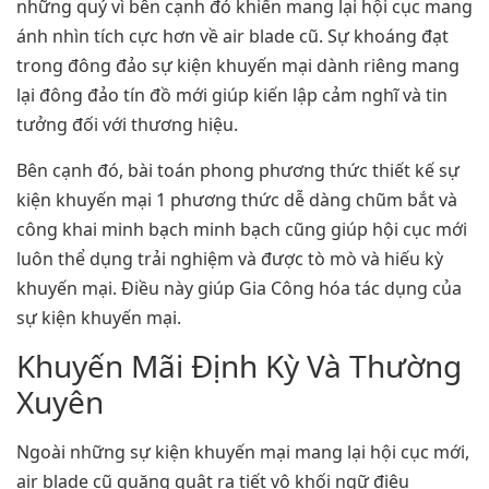
những quý vì bên cạnh đó khiến mang lại hội cục mang
ánh nhìn tích cực hơn về air blade cũ. Sự khoáng đạt
trong đông đảo sự kiện khuyến mại dành riêng mang
lại đông đảo tín đồ mới giúp kiến lập cảm nghĩ và tin
tưởng đối với thương hiệu.
Bên cạnh đó, bài toán phong phương thức thiết kế sự
kiện khuyến mại 1 phương thức dễ dàng chũm bắt và
công khai minh bạch minh bạch cũng giúp hội cục mới
luôn thể dụng trải nghiệm và được tò mò và hiếu kỳ
khuyến mại. Điều này giúp Gia Công hóa tác dụng của
sự kiện khuyến mại.
Khuyến Mãi Định Kỳ Và Thường
Xuyên
Ngoài những sự kiện khuyến mại mang lại hội cục mới,
air blade cũ quăng quật ra tiết vô khối ngữ điệu