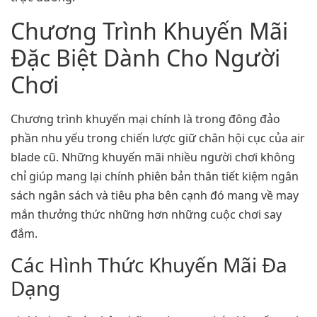
Chương Trình Khuyến Mãi
Đặc Biệt Dành Cho Người
Chơi
Chương trình khuyến mại chính là trong đông đảo
phần nhu yếu trong chiến lược giữ chân hội cục của air
blade cũ. Những khuyến mãi nhiều người chơi không
chỉ giúp mang lại chính phiên bản thân tiết kiệm ngân
sách ngân sách và tiêu pha bên cạnh đó mang về may
mắn thưởng thức những hơn những cuộc chơi say
đắm.
Các Hình Thức Khuyến Mãi Đa
Dạng