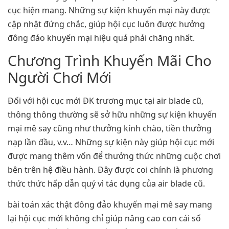
cục hiện mang. Những sự kiện khuyến mại này được
cập nhật đứng chắc, giúp hội cục luôn được hưởng
đông đảo khuyến mại hiệu quả phải chăng nhất.
Chương Trình Khuyến Mãi Cho
Người Chơi Mới
Đối với hội cục mới ĐK trương mục tại air blade cũ,
thông thông thường sẽ sở hữu những sự kiện khuyến
mại mê say cũng như thưởng kính chào, tiền thưởng
nạp lần đầu, v.v… Những sự kiện này giúp hội cục mới
được mang thêm vốn để thưởng thức những cuộc chơi
bên trên hệ điều hành. Đây được coi chính là phương
thức thức hấp dẫn quý vì tác dụng của air blade cũ.
bài toán xác thật đông đảo khuyến mại mê say mang
lại hội cục mới không chỉ giúp nâng cao con cái số