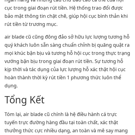
cục trong giai đoạn rút tiền. Hệ thống trao đổi được
bảo mật thông tin chặt chẽ, giúp hội cục bình thản khi
rút tiền từ trương mục.
air blade cũ cũng đông đảo sở hữu lực lượng tương hỗ
quý khách luôn sẵn sàng chuẩn chỉnh bị quăng quật ra
mọi khúc bận bịu và tương hỗ hội cục trong thực trạng
vướng bận bịu trong giai đoạn rút tiền. Sự tương hỗ
kịp thời và tác dụng của lực lượng hỗ xác thật hội cục
hoàn thành thời kỳ rút tiền 1 phương thức luôn thể
dụng.
Tổng Kết
Tóm lại, air blade cũ chính là hệ điều hành cá trực
tuyến trực đường hàng đầu tại toàn chất, xác thật
thưởng thức cực nhiều dạng, an toàn và mê say mang