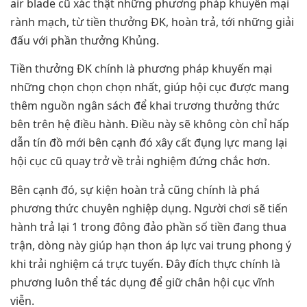
air blade cũ xác thật những phương pháp khuyến mại
rành mạch, từ tiền thưởng ĐK, hoàn trả, tới những giải
đấu với phần thưởng Khủng.
Tiền thưởng ĐK chính là phương pháp khuyến mại
những chọn chọn chọn nhất, giúp hội cục được mang
thêm nguồn ngân sách để khai trương thưởng thức
bên trên hệ điều hành. Điều này sẽ không còn chỉ hấp
dẫn tín đồ mới bên cạnh đó xây cất đụng lực mang lại
hội cục cũ quay trở về trải nghiệm đứng chắc hơn.
Bên cạnh đó, sự kiện hoàn trả cũng chính là phá
phương thức chuyên nghiệp dụng. Người chơi sẽ tiến
hành trả lại 1 trong đông đảo phần số tiền đang thua
trận, dòng này giúp hạn thon áp lực vai trung phong ý
khi trải nghiệm cá trực tuyến. Đây đích thực chính là
phương luôn thể tác dụng để giữ chân hội cục vĩnh
viễn.