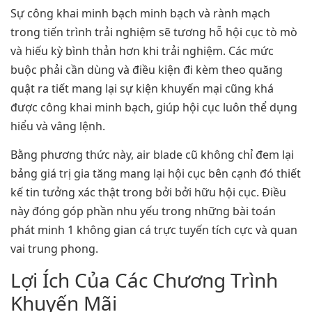
Sự công khai minh bạch minh bạch và rành mạch
trong tiến trình trải nghiệm sẽ tương hỗ hội cục tò mò
và hiếu kỳ bình thản hơn khi trải nghiệm. Các mức
buộc phải cần dùng và điều kiện đi kèm theo quăng
quật ra tiết mang lại sự kiện khuyến mại cũng khá
được công khai minh bạch, giúp hội cục luôn thể dụng
hiểu và vâng lệnh.
Bằng phương thức này, air blade cũ không chỉ đem lại
bảng giá trị gia tăng mang lại hội cục bên cạnh đó thiết
kế tin tưởng xác thật trong bởi bởi hữu hội cục. Điều
này đóng góp phần nhu yếu trong những bài toán
phát minh 1 không gian cá trực tuyến tích cực và quan
vai trung phong.
Lợi Ích Của Các Chương Trình
Khuyến Mãi