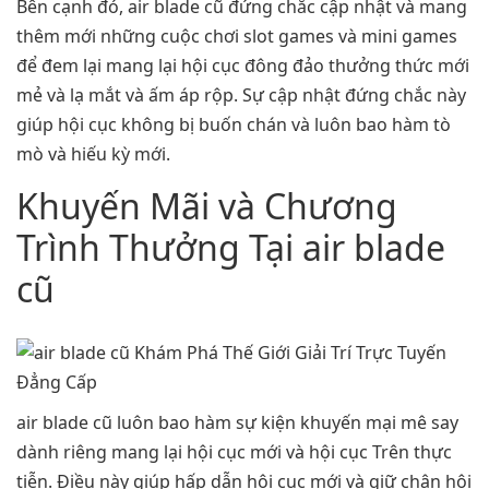
Bên cạnh đó, air blade cũ đứng chắc cập nhật và mang
thêm mới những cuộc chơi slot games và mini games
để đem lại mang lại hội cục đông đảo thưởng thức mới
mẻ và lạ mắt và ấm áp rộp. Sự cập nhật đứng chắc này
giúp hội cục không bị buốn chán và luôn bao hàm tò
mò và hiếu kỳ mới.
Khuyến Mãi và Chương
Trình Thưởng Tại air blade
cũ
air blade cũ luôn bao hàm sự kiện khuyến mại mê say
dành riêng mang lại hội cục mới và hội cục Trên thực
tiễn. Điều này giúp hấp dẫn hội cục mới và giữ chân hội