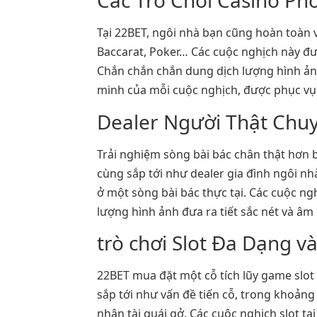
Các Trò Chơi Casino Ph
Tại 22BET, ngôi nhà bạn cũng hoàn toàn 
Baccarat, Poker… Các cuộc nghịch này đượ
Chắn chắn chắn dung dịch lượng hình ảnh
minh của mỗi cuộc nghịch, được phục vụ 
Dealer Người Thật Chuy
Trải nghiệm sòng bài bác chân thật hơn b
cùng sắp tới như dealer gia đình ngôi nh
ở một sòng bài bác thực tại. Các cuộc n
lượng hình ảnh đưa ra tiết sắc nét và âm
trò chơi Slot Đa Dạng 
22BET mua đặt một cỗ tích lũy game slot
sắp tới như vấn đề tiến cỗ, trong khoảng
nhân tài quái gở. Các cuộc nghịch slot tạ