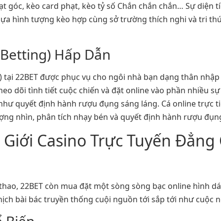
ạt góc, kèo card phạt, kèo tỷ số Chắn chắn chắn… Sự diện t
lựa hình tượng kèo hợp cùng sở trường thích nghi và tri th
 Betting) Hấp Dẫn
ng) tại 22BET được phục vụ cho ngôi nhà bạn dạng thân nhập c
eo dõi tình tiết cuộc chiến và đặt online vào phần nhiều sự
i như quyết định hành rượu đụng sáng láng. Cá online trực 
ng nhìn, phân tích nhạy bén và quyết định hành rượu đụn
Giới Casino Trực Tuyến Đẳng 
ể thao, 22BET còn mua đặt một sòng sòng bạc online hình 
h bài bác truyền thống cuội nguồn tới sắp tới như cuộc ng