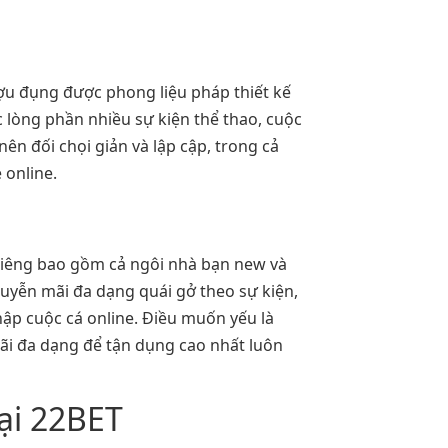
ượu đụng được phong liệu pháp thiết kế
c lòng phần nhiều sự kiện thể thao, cuộc
ên đối chọi giản và lập cập, trong cả
 online.
riêng bao gồm cả ngôi nhà bạn new và
khuyễn mãi đa dạng quái gở theo sự kiện,
hập cuộc cá online. Điều muốn yếu là
ãi đa dạng để tận dụng cao nhất luôn
ại 22BET