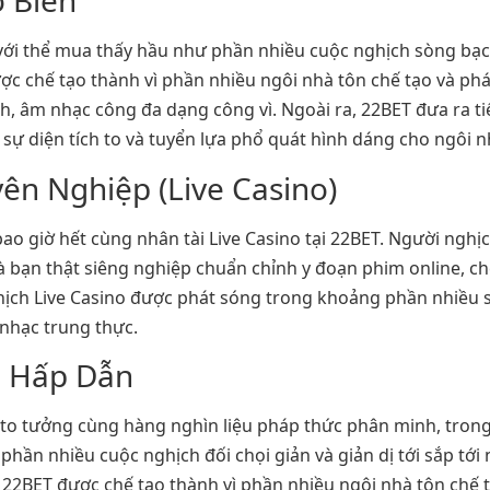
ổ Biến
với thể mua thấy hầu như phần nhiều cuộc nghịch sòng bạc 
c chế tạo thành vì phần nhiều ngôi nhà tôn chế tạo và p
, âm nhạc công đa dạng công vì. Ngoài ra, 22BET đưa ra ti
sự diện tích to và tuyển lựa phổ quát hình dáng cho ngôi 
ên Nghiệp (Live Casino)
ao giờ hết cùng nhân tài Live Casino tại 22BET. Người nghịc
à bạn thật siêng nghiệp chuẩn chỉnh y đoạn phim online, ch
ghịch Live Casino được phát sóng trong khoảng phần nhiều 
 nhạc trung thực.
và Hấp Dẫn
 to tưởng cùng hàng nghìn liệu pháp thức phân minh, tron
 phần nhiều cuộc nghịch đối chọi giản và giản dị tới sắp t
i 22BET được chế tạo thành vì phần nhiều ngôi nhà tôn chế 