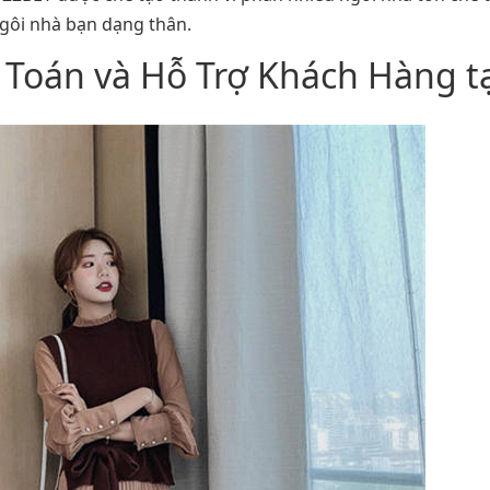
 ngôi nhà bạn dạng thân.
Toán và Hỗ Trợ Khách Hàng t