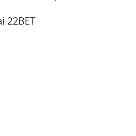
ại 22BET