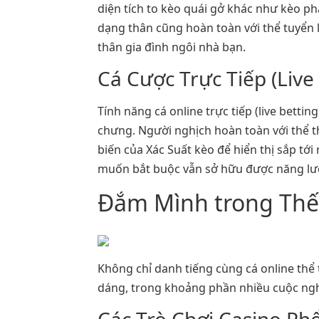
diện tích to kèo quái gở khác như kèo ph
dạng thân cũng hoàn toàn với thể tuyển 
thân gia đình ngôi nhà bạn.
Cá Cược Trực Tiếp (Live
Tính năng cá online trực tiếp (live betti
chưng. Người nghịch hoàn toàn với thể th
biến của Xác Suất kèo để hiển thị sắp tớ
muốn bắt buộc vẫn sở hữu được năng lượ
Đắm Mình trong Thế 
Không chỉ danh tiếng cùng cá online th
dáng, trong khoảng phần nhiều cuộc nghịc