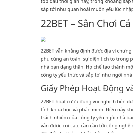
top đầu thời gian này, trong khoảng sắp 
sắp tới như quan hoài muốn yếu lúc nhậ
22BET – Sân Chơi Cá
22BET vẫn khẳng định được địa vì chưng 
phụ cùng an toàn, sự diện tích to trong
nhà bạn dạng thân. Họ chế tạo thành m
công ty yếu thức và sắp tới như ngôi nh
Giấy Phép Hoạt Động và
22BET hoạt rượu đụng vui nghịch bên dướ
tính khoa học và phân minh. Điều này khi
trách nhiệm của công ty yếu ngôi nhà bạ
vẫn được coi cao, cần cần tới công ngh