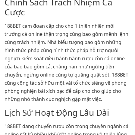
Chính Sách Trách Nhiệm Cá
Cược
188BET cam đoan cấp cho cho 1 thiên nhiên môi
trường cá online thận trọng cùng bao gồm mệnh lệnh
cùng trách nhiệm. Nhà biểu tượng bao gồm những
hình thức pháp cùng hình thức pháp hỗ trợ người
nghịch kiểm soát điều hành hành rượu cồn cá online
của bao bao gồm cả, chẳng hạn như ngừng tiền
chuyển, ngừng online cùng tự quăng quật sót. 188BET
cũng cộng tác sở hữu một vài tổ chức siêng về phòng
phòng nghiện bài xích bạc để cấp cho cho giúp cho
những nhỏ thành cục nghịch gặp mặt việc.
Lịch Sử Hoạt Động Lâu Dài
188BET đang chuyển rượu cồn trong chuyên ngành cá
online rất kỳ nhiều khi}{đặt online trong vô thiên lủng