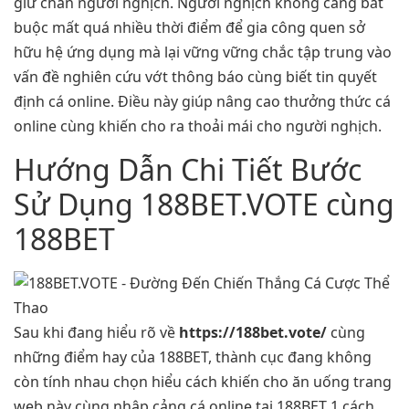
giữ chân người nghịch. Người nghịch không càng bắt
buộc mất quá nhiều thời điểm để gia công quen sở
hữu hệ ứng dụng mà lại vững vững chắc tập trung vào
vấn đề nghiên cứu vớt thông báo cùng biết tin quyết
định cá online. Điều này giúp nâng cao thưởng thức cá
online cùng khiến cho ra thoải mái cho người nghịch.
Hướng Dẫn Chi Tiết Bước
Sử Dụng 188BET.VOTE cùng
188BET
Sau khi đang hiểu rõ về
https://188bet.vote/
cùng
những điểm hay của 188BET, thành cục đang không
còn tính nhau chọn hiểu cách khiến cho ăn uống trang
web này cùng nhập cảng cá online tại 188BET 1 cách