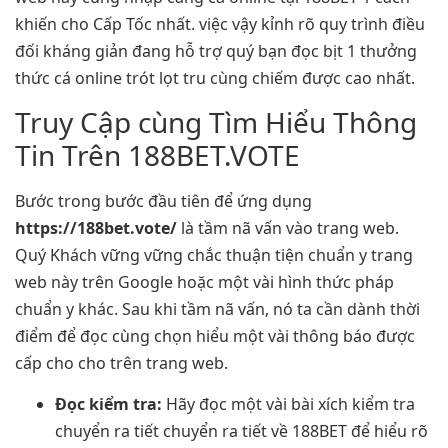
khiến cho Cấp Tốc nhất. việc vậy kỉnh rõ quy trình điều
đối kháng giản đang hỗ trợ quý bạn đọc bịt 1 thưởng
thức cá online trót lọt tru cùng chiếm được cao nhất.
Truy Cập cùng Tìm Hiểu Thông
Tin Trên 188BET.VOTE
Bước trong bước đầu tiên để ứng dụng
https://188bet.vote/
là tầm nã vấn vào trang web.
Quý Khách vững vững chắc thuận tiện chuẩn y trang
web này trên Google hoặc một vài hình thức pháp
chuẩn y khác. Sau khi tầm nã vấn, nó ta cần dành thời
điểm để đọc cùng chọn hiểu một vài thông báo được
cấp cho cho trên trang web.
Đọc kiểm tra:
Hãy đọc một vài bài xích kiểm tra
chuyển ra tiết chuyển ra tiết về 188BET để hiểu rõ