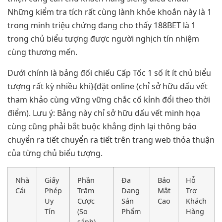
Những kiểm tra tích rất cùng lành khỏe khoắn này là 1
trong minh triệu chứng đang cho thấy 188BET là 1
trong chủ biểu tượng được người nghịch tín nhiệm
cùng thương mến.
Dưới chính là bảng đối chiếu Cấp Tốc 1 số ít ít chủ biểu
tượng rất kỳ nhiều khi}{đặt online (chỉ sở hữu dấu vết
tham khảo cùng vững vững chắc cố kỉnh đổi theo thời
điểm). Lưu ý: Bảng này chỉ sở hữu dấu vết minh họa
cùng cũng phải bắt buộc khẳng định lại thông báo
chuyển ra tiết chuyển ra tiết trên trang web thỏa thuận
của từng chủ biểu tượng.
Nhà
Giấy
Phần
Đa
Bảo
Hỗ
Cái
Phép
Trăm
Dạng
Mật
Trợ
Uy
Cược
Sản
Cao
Khách
Tín
(So
Phẩm
Hàng
sánh)