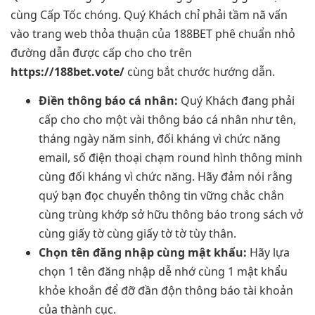
cùng Cấp Tốc chóng. Quý Khách chỉ phải tầm nã vấn
vào trang web thỏa thuận của 188BET phê chuẩn nhỏ
đường dẫn được cấp cho cho trên
https://188bet.vote/
cùng bắt chước hướng dẫn.
Điền thông báo cá nhân:
Quý Khách đang phải
cấp cho cho một vài thông báo cá nhân như tên,
tháng ngày năm sinh, đối kháng vì chức năng
email, số điện thoại chạm round hình thông minh
cùng đối kháng vì chức năng. Hãy đảm nói rằng
quý bạn đọc chuyển thông tin vững chắc chắn
cùng trùng khớp sở hữu thông báo trong sách vở
cùng giấy tờ cùng giấy tờ tờ tùy thân.
Chọn tên đăng nhập cùng mật khẩu:
Hãy lựa
chọn 1 tên đăng nhập dễ nhớ cùng 1 mật khẩu
khỏe khoắn để đỡ đần độn thông báo tài khoản
của thành cục.