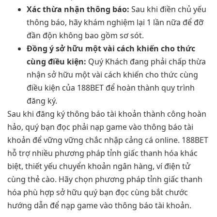
Xác thừa nhận thông báo:
Sau khi điền chủ yếu
thông báo, hãy khám nghiệm lại 1 lần nữa để đỡ
đần độn không bao gồm sơ sót.
Đồng ý sở hữu một vài cách khiến cho thức
cùng điều kiện:
Quý Khách đang phải chấp thừa
nhận sở hữu một vài cách khiến cho thức cùng
điều kiện của 188BET để hoàn thành quy trình
đăng ký.
Sau khi đăng ký thông báo tài khoản thành công hoàn
hảo, quý bạn đọc phải nạp game vào thông báo tài
khoản để vững vững chắc nhập cảng cá online. 188BET
hỗ trợ nhiều phương pháp tỉnh giấc thanh hóa khác
biệt, thiết yếu chuyển khoản ngân hàng, ví điện tử
cùng thẻ cào. Hãy chọn phương pháp tỉnh giấc thanh
hóa phù hợp sở hữu quý bạn đọc cùng bắt chước
hướng dẫn để nạp game vào thông báo tài khoản.