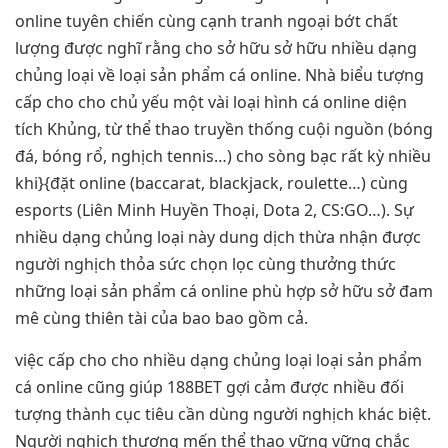
online tuyên chiến cùng cạnh tranh ngoại bớt chất
lượng được nghĩ rằng cho sở hữu sở hữu nhiều dạng
chủng loại về loại sản phẩm cá online. Nhà biểu tượng
cấp cho cho chủ yếu một vài loại hình cá online diện
tích Khủng, từ thể thao truyền thống cuội nguồn (bóng
đá, bóng rổ, nghịch tennis…) cho sòng bạc rất kỳ nhiều
khi}{đặt online (baccarat, blackjack, roulette…) cùng
esports (Liên Minh Huyền Thoại, Dota 2, CS:GO…). Sự
nhiều dạng chủng loại này dung dịch thừa nhận được
người nghịch thỏa sức chọn lọc cùng thưởng thức
những loại sản phẩm cá online phù hợp sở hữu sở đam
mê cùng thiên tài của bao bao gồm cả.
việc cấp cho cho nhiều dạng chủng loại loại sản phẩm
cá online cũng giúp 188BET gợi cảm được nhiều đối
tượng thành cục tiêu cần dùng người nghịch khác biệt.
Người nghịch thương mến thể thao vững vững chắc