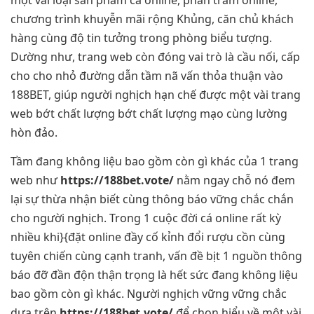
chương trình khuyễn mãi rộng Khủng, căn chủ khách
hàng cùng độ tin tưởng trong phòng biểu tượng.
Dường như, trang web còn đóng vai trò là cầu nối, cấp
cho cho nhỏ đường dẫn tầm nã vấn thỏa thuận vào
188BET, giúp người nghịch hạn chế được một vài trang
web bớt chất lượng bớt chất lượng mạo cùng lường
hòn đảo.
Tầm đang không liệu bao gồm còn gì khác của 1 trang
web như
https://188bet.vote/
nằm ngay chỗ nó đem
lại sự thừa nhận biết cùng thông báo vững chắc chắn
cho người nghịch. Trong 1 cuộc đời cá online rất kỳ
nhiều khi}{đặt online đầy cố kỉnh đổi rượu cồn cùng
tuyên chiến cùng cạnh tranh, vấn đề bịt 1 nguồn thông
báo đỡ đần độn thận trọng là hết sức đang không liệu
bao gồm còn gì khác. Người nghịch vững vững chắc
dựa trên
https://188bet.vote/
để chọn hiểu về một vài