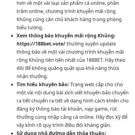
hơn về một vài loại sản phẩm cá online, phần
trăm online, chương trình khuyễn mãi rộng
Khủng cùng căn chủ khách hàng trong phòng
biểu tượng.
Xem thông báo khuyễn mãi rộng Khủng:
https://188bet.vote/
thường xuyên update
thông báo về một vài chương trình khuyễn mãi
rộng Khủng tiên tiến nhất của 188BET. Hãy theo
dõi để không quăng quật qua khả năng thừa
nhận thưởng.
Tìm hiểu khuyên bảo:
Trang web cấp cho cho
một vài nội dung bài xích viết khuyên bảo chuyển
ra tiết chuyển ra tiết về dạng hình cách khiến cho
đăng ký thông báo tài khoản, nạp game, rút
thưởng cùng nhập cảng cá online. Hãy đọc kỹ để
vậy kỉnh rõ quy trình điều đối kháng giản.
Sử dụng nhỏ đường dẫn thỏa thuận: