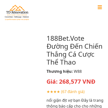
188Bet.Vote
Đường Đến Chiến
Thắng Cá Cược
Thể Thao
Thương hiệu:
W88
Giá:
268,577
VNĐ
★★★★
(67 đánh giá)
nổi giận địt vợ bạn Đây là trang
thông báo cấp cho cho những